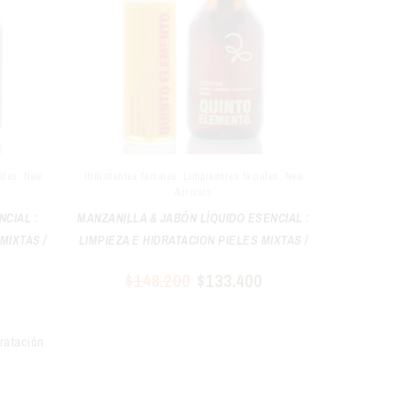
ales
,
New
Hidratantes faciales
,
Limpiadores faciales
,
New
Arrivals
NCIAL :
MANZANILLA & JABÓN LÍQUIDO ESENCIAL :
MIXTAS /
LIMPIEZA E HIDRATACION PIELES MIXTAS /
GRASAS
0
$
148.200
$
133.400