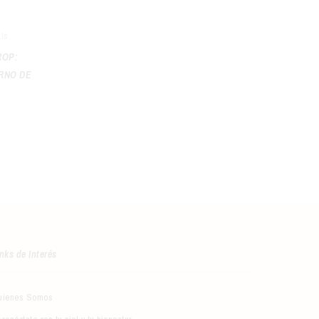
als
ROP:
RNO DE
0
nks de Interés
uienes Somos