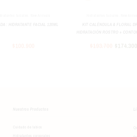
dratantes faciales
,
New Arrivals
Hidratantes faciales
,
New Arriv
DA : HIDRATANTE FACIAL 120ML
KIT CALÉNDULA & FLORAL D
HIDRATACIÓN ROSTRO + CONTO
OJOS
$
100.900
$
193.700
$
174.30
Nuestros Productos
Li
Cuidado de labios
Q
Hidratantes corporales