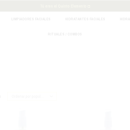
Tú eres el Quinto Elemento ◘
LIMPIADORES FACIALES
HIDRATANTES FACIALES
HIDR
RITUALES / COMBOS
s