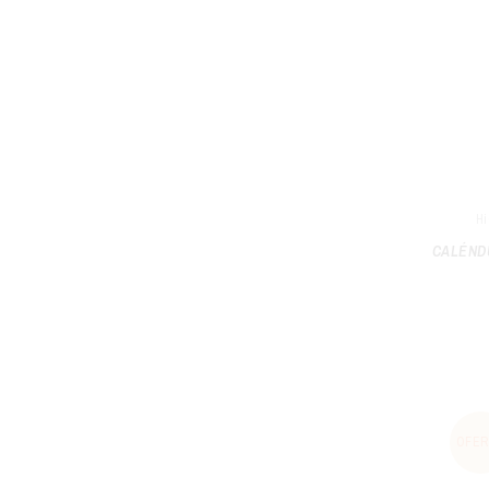
Hi
CALÉNDU
OFER