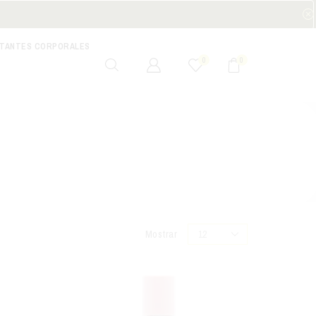
ATANTES CORPORALES
0
0
Categorías
Mostrar
Cuidado de labios
Hidratantes corporales
Hidratantes faciales