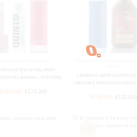
dratantes faciales
,
New Arrivals
Hidratantes faciales
,
Limpiadores faci
Arrivals
A MOSQUETA & FLORAL DROP:
LAVANDA & JABÓN LÍQUIDO ESE
ACIÓN PIEL MADURA + CONTORNO
LIMPIEZA E HIDRATACION PIELES 
DE OJOS
$
193.700
$
174.300
SENSIBLES
$
148.200
$
133.40
OFERTA